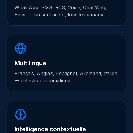
WhatsApp, SMS, RCS, Voice, Chat Web,
Automobile
Email — un seul agent, tous les canaux
Services B2B
E-commerce
PAR RÔLE
Multilingue
Marketing
Français, Anglais, Espagnol, Allemand, Italien
— détection automatique
Commerce & Ventes
Growth
Support & CX
Intelligence contextuelle
Témoignages