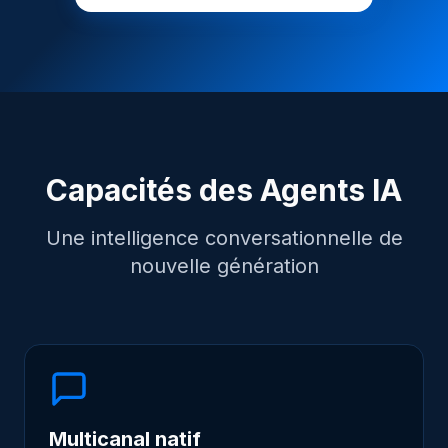
Solutions
Du lead au revenu
Événements & salons
Réactivation clients
Capacités des Agents IA
Support client 24/7
Une intelligence conversationnelle de
Accélération des ventes
nouvelle génération
Fidélisation & upsell
Par métier
PAR SECTEUR
Multicanal natif
Immobilier