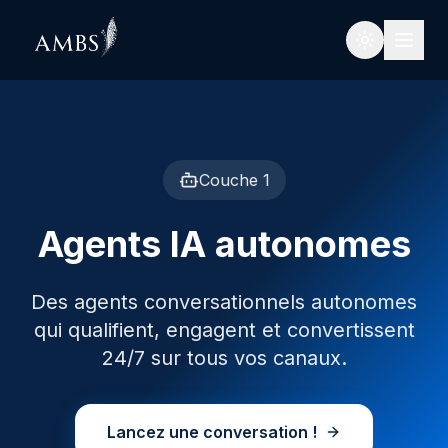
Plateforme
Vue d'ensemble
Couche 1
Agents IA autonomes
Agents IA autonomes
Orchestration parcours
Des agents conversationnels autonomes
Optimisation des revenus
qui qualifient, engagent et convertissent
Stack technique
24/7 sur tous vos canaux.
Sécurité & RGPD
Lancez une conversation !