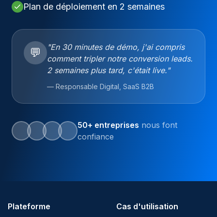
Plan de déploiement en 2 semaines
Ressources
"En 30 minutes de démo, j'ai compris
Calculateur ROI
💬
comment tripler notre conversion leads.
2 semaines plus tard, c'était live."
Blog
— Responsable Digital, SaaS B2B
Calculer mon ROI
50+ entreprises
nous font
confiance
Lancez une conversation !
Plateforme
Cas d'utilisation