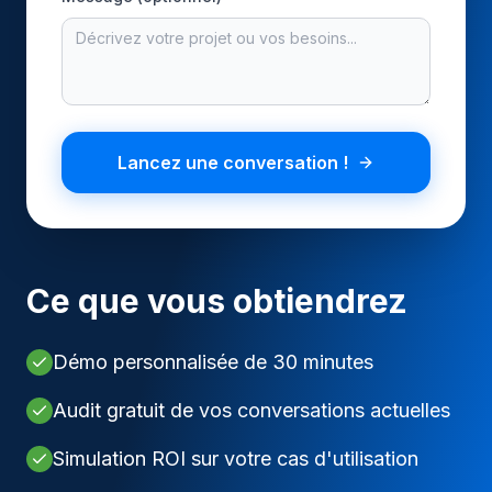
Automobile
Services B2B
E-commerce
Lancez une conversation !
PAR RÔLE
Marketing
Ce que vous obtiendrez
Commerce & Ventes
Growth
Démo personnalisée de 30 minutes
Audit gratuit de vos conversations actuelles
Support & CX
Simulation ROI sur votre cas d'utilisation
Témoignages