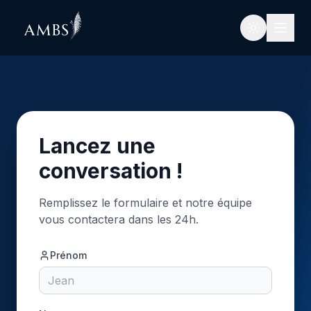
Plateforme
Vue d'ensemble
Lancez une
Agents IA autonomes
conversation !
Orchestration parcours
Remplissez le formulaire et notre équipe
Optimisation des revenus
vous contactera dans les 24h.
Stack technique
Prénom
Sécurité & RGPD